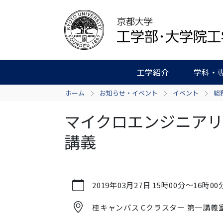
工学紹介
学科・
ホーム
お知らせ・イベント
イベント
総
マイクロエンジニアリ
講義
https://www.t.kyoto-
2019年03月27日
15時00分
～
16時00
u.ac.jp/ja/news-
events/events/admg/copy6_of_20170
桂キャンパス Cクラスター 第一講義室 (
マ