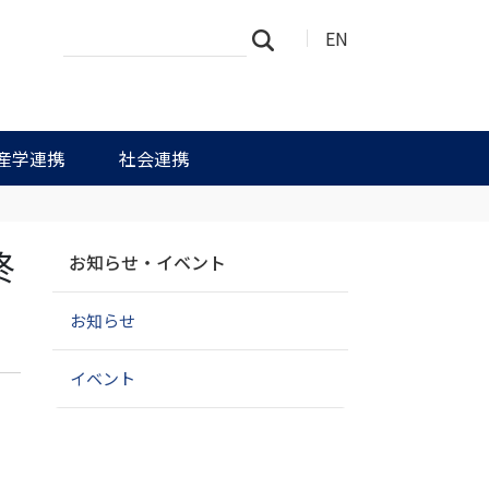
サ
詳
EN
検索
イ
細
ト
検
を
索
検
索
産学連携
社会連携
ナ
終
お知らせ・イベント
ビ
ゲ
お知らせ
ー
シ
ョ
イベント
ン