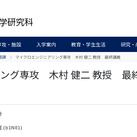
専攻・施設
入学案内
教育・学生生活
研究・
務課
マイクロエンジニアリング専攻 木村 健二 教授 最終講義
ング専攻 木村 健二 教授 最
分
303s
b1N01)