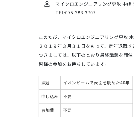
イ
マイクロエンジニアリング専攻 中嶋 
ク
TEL:075-383-3707
ロ
エ
ン
このたび、マイクロエンジニアリング専攻 木
ジ
２０１９年３月３１日をもって、定年退職す
ニ
ア
つきましては、以下のとおり最終講義を開催
リ
皆様の参加をお待ちしています。
ン
グ
専
演題
イオンビームで表面を眺めた40年
攻
木
申し込み
不要
村
参加費
不要
健
二
教
授