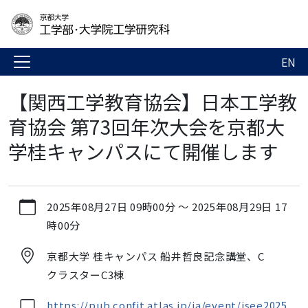
EN
【関西工学教育協会】日本工学教
育協会 第73回年次大会を京都大
学桂キャンパスにて開催します
https://www.t.kyoto-
2025年08月27日 09時00分
～
2025年08月29日 17
u.ac.jp/ja/news-
時00分
events/events/admg/engineering_education
【関
京都大学 桂キャンパス 船井哲良記念講堂、C
西
クラスターC3棟
工
学
https://pub.confit.atlas.jp/ja/event/jsee2025