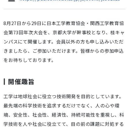
教
育
協
8月27日から29日に日本工学教育協会・関西工学教育協
会】
日
会第73回年次大会を、京都大学が幹事校となり、桂キャ
本
ンパスにて開催します。会員以外の方も申し込みいただ
工
きましたら、ご参加いただけます。皆様からの参加申込
学
教
をお待ちしております。
育
協
会
開催趣旨
第
73
工学
は地球社会に役立つ技術開発を目的としています。
回
最先端の科学技術を追求する
だけでなく、人の心や環
年
次
境、安全性、社会性、経済性、
持続可能性を重視し、
科
大
学技術を人や社会に役立てて、
目の前の課題に対処する
会