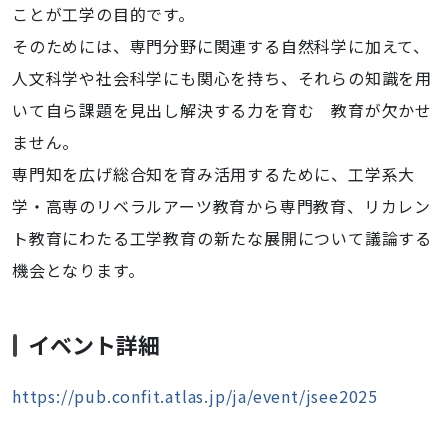
ことが
工学
の
目的です。
を
京
そのためには、専門分野に関連する自然科学に加えて、
都
人文科学や社会科学
にも関心を持ち、
それらの知識を用
大
いて自ら課題を見出し解決する力を育む
教育
が欠かせ
学
桂
ません。
キ
専門知を広げ総合知を育み活用するために、
工学
系大
ャ
学・
高専のリベラル
アーツ
教育
から専門
教育
、
リカレン
ン
パ
ト
教育
にわたる
工学
教育
の新たな
展開について議論する
ス
機会となります。
に
て
開
イベント詳細
催
し
https://pub.confit.atlas.jp/ja/event/jsee2025
ま
す