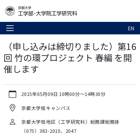
EN
（申し込みは締切りました）第16
回 竹の環プロジェクト 春編 を開
催します
https://www.t.kyoto-
2015年05月09日
10時00分
～
14時30分
u.ac.jp/ja/news-
events/events/admg/h270403
京都大学桂キャンパス
（申
し
京都大学桂地区（工学研究科）総務課総務掛
込
（075）383-2010、2047
み