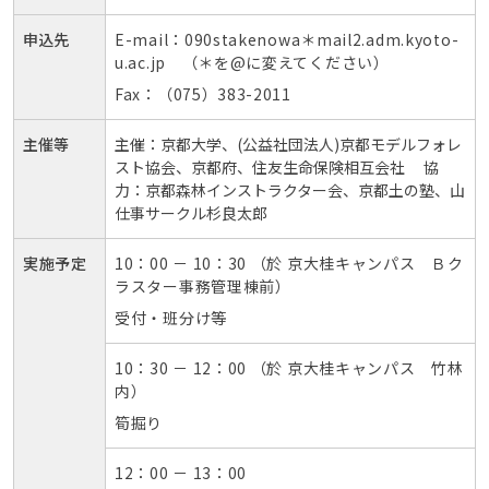
申込先
E-mail：090stakenowa＊mail2.adm.kyoto-
u.ac.jp （＊を@に変えてください）
Fax：（075）383-2011
主催等
主催：京都大学、(公益社団法人)京都モデルフォレ
スト協会、京都府、住友生命保険相互会社 協
力：京都森林インストラクター会、京都土の塾、山
仕事サークル杉良太郎
実施予定
10：00 － 10：30 （於 京大桂キャンパス Ｂク
ラスター事務管理棟前）
受付・班分け等
10：30 － 12：00 （於 京大桂キャンパス 竹林
内）
筍掘り
12：00 － 13：00