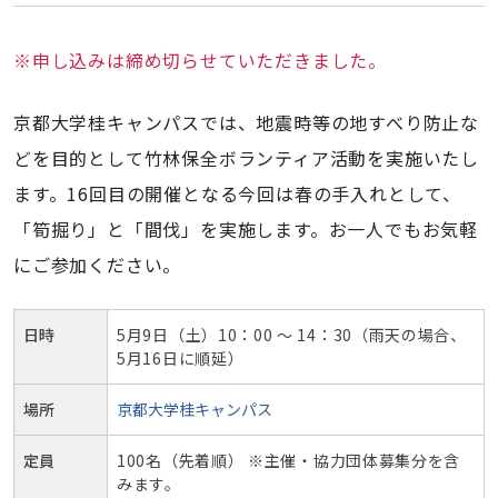
は
締
※申し込みは締め切らせていただきました。
切
り
ま
京都大学桂キャンパスでは、地震時等の地すべり防止な
し
どを目的として竹林保全ボランティア活動を実施いたし
た）
ます。16回目の開催となる今回は春の手入れとして、
第
16
「筍掘り」と「間伐」を実施します。お一人でもお気軽
回
にご参加ください。
竹
の
環
日時
5月9日（土）10：00 ～ 14：30（雨天の場合、
5月16日に順延）
プ
ロ
場所
京都大学桂キャンパス
ジ
ェ
定員
100名（先着順）
※主催・協力団体募集分を含
ク
みます。
ト