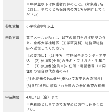
※中学生以下は保護者同伴のこと。(対象者3名
春
に対し、少なくとも保護者の方1名が同伴してく
編
ださい）
を
開
参加資格
小学校高学年以上
催
し
申込方法
電子メールかFaxに
、以下の項目を必ず明記のう
ま
え、京都大学桂地区（工学研究科）総務課総務
す
掛へ送信してください。
2015-
【必要項目】 (1) 件名「竹林保全ボランティア申
込」 (2) 参加者(全員)の氏名・フリガナ・生年月
05-
日 (3) 参加者(全員※)の住所・電話番号（※同
09T10:00:00+09:00
住所の場合は代表者のみ）
2015-
(4) 返信先のFax番号(※Faxでお申込みの場合)
05-
(5) 5月16日に順延された場合の参加希望の有無
09T14:30:00+09:00
申込期間
4月17日（金）まで
※先着順としますのでお早めにお申し込みくだ
さい。