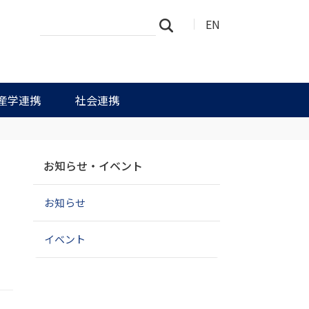
サ
詳
EN
検索
イ
細
ト
検
を
索
検
索
産学連携
社会連携
ナ
お知らせ・イベント
ビ
ゲ
お知らせ
ー
シ
ョ
イベント
ン