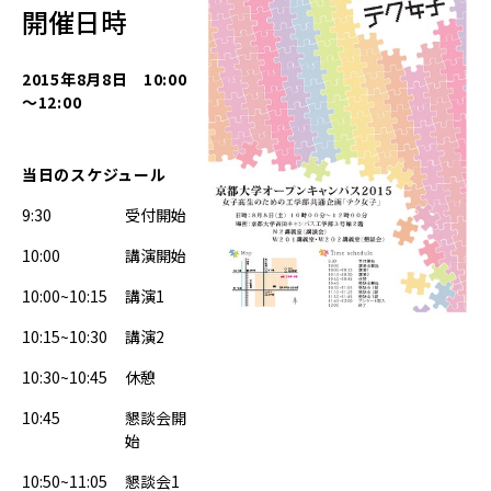
開催日時
画
「テ
ク
2015年8月8日 10:00
女
～12:00
子」
2015
当日のスケジュール
2015-
9:30
受付開始
08-
08T10:00:00+09:00
10:00
講演開始
2015-
10:00~10:15
講演1
08-
08T12:00:00+09:00
10:15~10:30
講演2
10:30~10:45
休憩
10:45
懇談会開
始
10:50~11:05
懇談会1