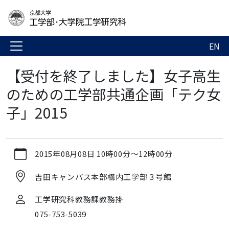
EN
【受付を終了しました】女子高生
のための工学部共通企画「テク女
子」2015
https://www.t.kyoto-
2015年08月08日
10時00分
～
12時00分
u.ac.jp/ja/news-
events/events/adms/tecgirl2015
吉田キャンパス本部構内工学部３号館
【受
付
工学研究科教務課教務掛
を
075-753-5039
終