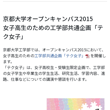
了
し
ま
京都大学オープンキャンパス2015
し
女子高生のための工学部共通企画「テ
た】
女
ク女子」
子
高
京都大学工学部では、オープンキャンパス2015において、
生
女子高生のための
工学部共通企画「テク女子」
を開催し
の
ます。
た
「テク女子」は、女子高校生・受験生限定企画で、工学部
め
の女子学生や卒業生の学生生活、研究生活、学習内容、進
の
路、仕事などについての講演や懇談を行います。
工
学
部
共
通
企