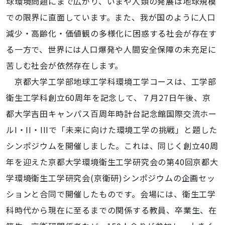
球環境問題にまで広がり、いまや人類の発展は地球規模
での限界に直面しています。また、我が国のように人口
減少・高齢化・価値観の多様化に困惑する社会が存在す
る一方で、世界には人口爆発や人間安全保障の未充足に
苦しむ社会が依然存在します。
京都大学工学部地球工学科環境工学コースは、工学部
衛生工学科創立60周年を記念して、７月27日午後、京
都大学吉田キャンパス百周年時計台記念館国際交流ホー
ルI・II・IIIで「未来に向けた環境工学の挑戦」と題した
シンポジウムを開催しました。これは、同じく創立40周
年を迎えた京都大学環境衛生工学研究会の第40回京都大
学環境衛生工学研究会(京衛研)シンポジウムの企画セッ
ションと合同で開催したものです。会場には、衛生工学
科時代から現在に至るまでの関係する教員、卒業生、在