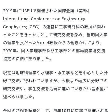
2019年に
UAEU
で開催された国際会議（第5回
International Conference on Engineering
Geophysics; ICEG
）の運営に工学研究科の教授が関わ
ったことをきっかけとして研究交流を深め、当時同大学
の理学部長だった
Murad
教授からの働きかけにより、
2020
年、同大学理学部及び工学部との部局間学術交流
協定の締結に至りました。
現在は地球物理学や水理学・水工学などを中心とした分
野で交流が行われていますが、今後より幅広い分野での
研究交流や、学生交流を活発に進めていきたい旨希望が
述べられました。
今回の訪問を契機として、毎年
10
月に京都で開催される