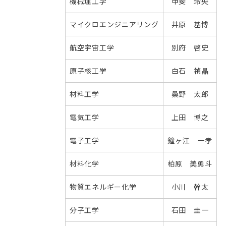
機械理工学
甲斐 玲央
マイクロエンジニアリング
井原 基博
航空宇宙工学
別府 啓史
原子核工学
白石 禎晶
材料工学
桑野 太郎
電気工学
上田 博之
電子工学
鐘ヶ江 一孝
材料化学
柏原 美勇斗
物質エネルギー化学
小川 幹太
分子工学
石田 圭一