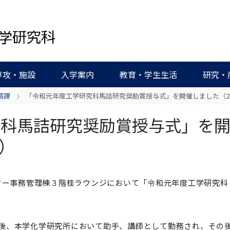
専攻・施設
入学案内
教育・学生生活
研究・
務課
「令和元年度工学研究科馬詰研究奨励賞授与式」を開催しました（2019
究科馬詰研究奨励賞授与式」を
5）
ター事務管理棟３階桂ラウンジにおいて「令和元年度工学研究科
後、本学化学研究所において助手、講師として勤務され、その