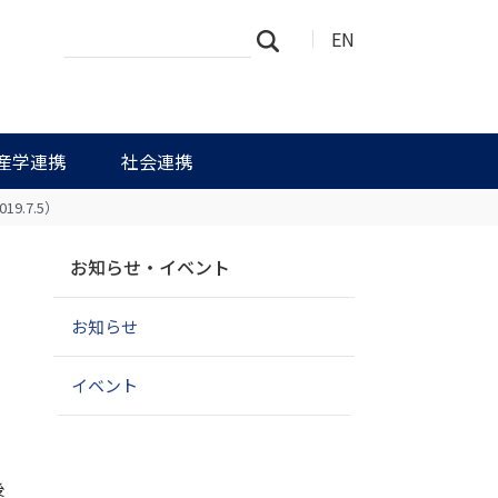
サ
詳
EN
検索
イ
細
ト
検
を
索
検
索
産学連携
社会連携
.7.5）
ナ
開
お知らせ・イベント
ビ
ゲ
お知らせ
ー
シ
ョ
イベント
ン
後