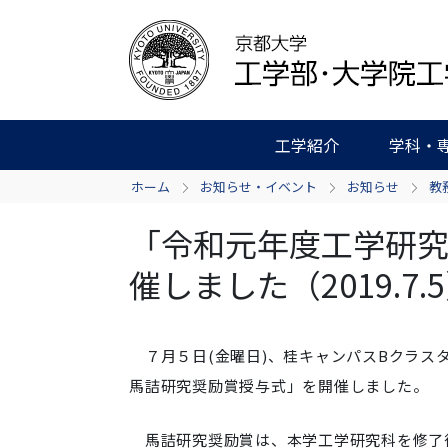
工学紹介
学科・
ホーム
お知らせ・イベント
お知らせ
教
「令和元年度工学研
催しました（2019.7.
７月５日(金曜日)、桂キャンパスBクラス
馬詰研究奨励賞授与式」を開催しました。
馬詰研究奨励賞は、本学工学研究科を修了