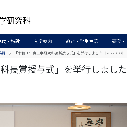
専攻・施設
入学案内
教育・学生生活
研究・
務課
「令和３年度工学研究科長賞授与式」を挙行しました（2022.3.22）
究科長賞授与式」を挙行しまし