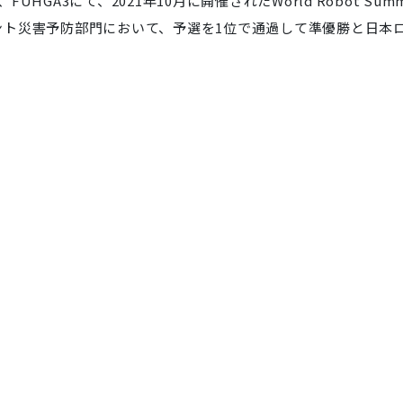
HGA3にて、2021年10月に開催されたWorld Robot Summ
プラント災害予防部門において、予選を1位で通過して準優勝と日本