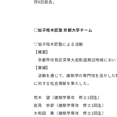
月6日逝去。
○加子母木匠塾 京都大学チーム
▽加子母木匠塾による活動
【概要】
京都市伏見区深草大岩街道周辺地域におい
【業績】
活動を通じて、建築学の専門性を活かした
に対する社会貢献を果たした。
荒木 望（建築学専攻 修士1回生）
岩見 歩昴
（建築学専攻 修士1回生）
大和田 勇
（建築学専攻 修士1回生）