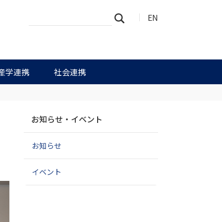
サ
詳
EN
検索
イ
細
ト
検
を
索
検
索
産学連携
社会連携
ナ
た
お知らせ・イベント
ビ
ゲ
お知らせ
ー
シ
ョ
イベント
ン