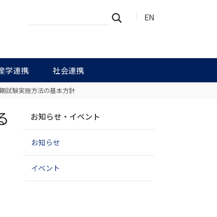
サ
詳
EN
検索
イ
細
ト
検
を
索
検
索
産学連携
社会連携
定期試験実施方法の基本方針
ナ
る
お知らせ・イベント
ビ
ゲ
お知らせ
ー
シ
ョ
イベント
ン