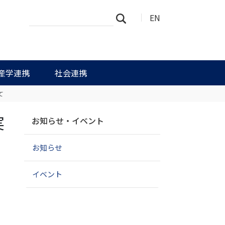
サ
詳
EN
検索
イ
細
ト
検
を
索
検
索
産学連携
社会連携
て
ナ
実
お知らせ・イベント
ビ
ゲ
お知らせ
ー
シ
ョ
イベント
ン