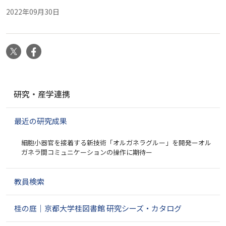
2022年09月30日
X
Facebook
ナ
研究・産学連携
ビ
ゲ
最近の研究成果
ー
シ
細胞小器官を接着する新技術「オルガネラグルー」を開発ーオル
ョ
ガネラ間コミュニケーションの操作に期待ー
ン
教員検索
桂の庭｜京都大学桂図書館 研究シーズ・カタログ