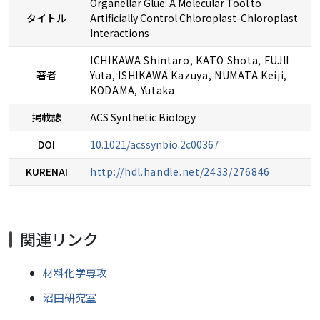
Organellar Glue: A Molecular Tool to
タイトル
Artificially Control Chloroplast-Chloroplast
Interactions
ICHIKAWA Shintaro, KATO Shota, FUJII
著者
Yuta, ISHIKAWA Kazuya, NUMATA Keiji,
KODAMA, Yutaka
掲載誌
ACS Synthetic Biology
DOI
10.1021/acssynbio.2c00367
KURENAI
http://hdl.handle.net/2433/276846
関連リンク
材料化学専攻
沼田研究室