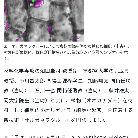
図 オルガネラグルーによって複数の葉緑体が接着した細胞（中央）。
赤紫色が葉緑体、緑色が再構成された蛍光タンパク質のシグナルを示
す。
材料化学専攻
の沼田圭司 教授は
、宇都宮大学の児玉豊
教授、市川晋太郎 同博士課程学生、加藤翔太 同特任助
教（当時）、石川一也 同特任助教（当時）、藤井雄太
同大学院生（当時）と共に、植物（オオカナダモ）を材
料にして細胞内のオルガネラ（細胞小器官）を接着する
新技術「オルガネラグルー」を開発しました。
本成果は、2022年9月
30
日に
ACS Synthetic Biology
に