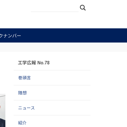
サ
詳
検索
イ
細
ト
検
を
索
検
索
クナンバー
ナ
工学広報 No.78
ビ
ゲ
巻頭言
ー
シ
ョ
随想
ン
ニュース
紹介