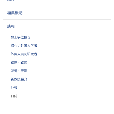
編集後記
諸報
博士学位授与
招へい外国人学者
外国人共同研究者
叙位・叙勲
栄誉・表彰
新教授紹介
訃報
日誌