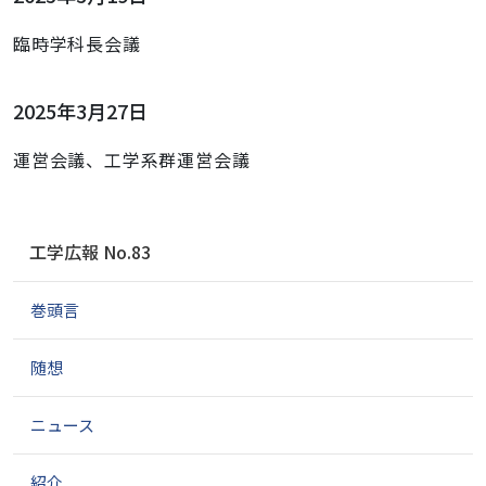
臨時学科長会議
2025年3月27日
運営会議、工学系群運営会議
ナ
工学広報 No.83
ビ
ゲ
巻頭言
ー
シ
ョ
随想
ン
ニュース
紹介