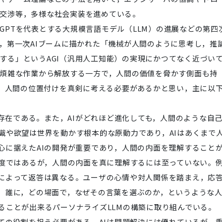
交渉等，多様な社会実装を進めている。
PTを代表とする大規模言語モデル（LLM）の進展などの第四
り，第一次AIブームに描かれた「機械が人間のように思考し，推
する」というAGI（汎用人工知能）の実現にかつてなく近づい
を煩雑な作業から解放する一方で，人間の価値を脅かす側面も持
て，人間の位置付けを真剣に考える必要があるかと思い，主に以
存在である。また，AIがどれほど進化しても，人間のような自
識や欲望は世界を動かす根本的な原動力であり，AIはあくまで
心に据えたAIの開発が重要であり，人間の内面を理解すること
高度ではあるが，人間の内面を真に理解するには至っていない。
によって返答は異なる。ユーザの心情や対人関係を踏まえ，応
，誰に，どの場面で，なぜその言葉を選ぶのか，というような
ることが出来るパーソナライズLLMの構築に取り組んでいる。
ての役割を担う必要がある。AIは問題解決には優れているが，