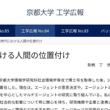
o.85
工学広報 No.84
工学広報 No.83
バッ
共生時代における人間の位置付け
おける人間の位置付け
助教 丁 
に京都大学情報学研究科社会情報学専攻で博士号を取得した後，1
着任した。現在は，エージェントの意思決定や，エージェント
を中心としたマルチエージェントの研究に取り組んでいる。私
社会的な影響について特に関心を持ち，研究機関や企業と連携
やゲーム理論などの手法を用いて，エッジサーバの協調やドロ