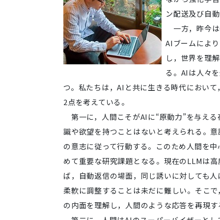
ン配送及び自動
一方，昨今はG
AIブームによ
し，世界を理解
る。AIは人々
つ。私たちは，AIと共に生きる時代におい
2点を考えている。
第一に，人間こそがAIに“原動力”を与える
識や欲望を持つことはないと考えられる。意
の意志に従って行動する。このため人間を中
めて重要な研究課題となる。現在のLLMは
ば，自動返信の場面，同じ誘いに対しても人
柔軟に調整することは未だに難しい。そこで
の内面を理解し，人間のような応答を再現す
第二に，人間はAIのスーパーバイザーとし