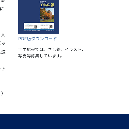
Iに
の
，人
PDF版ダウンロード
バッ
工学広報では、さし絵、イラスト、
迅速
写真等募集しています。
でき
科）