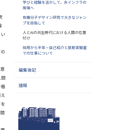
学びと経験を活かして，水インフラの
現場へ
次
有機分子デザイン研究で大きなジャン
プを目指して
論
人とAIの共生時代における人間の位置
てい
付け
採用から半年－自己紹介と放射実験室
下の
での仕事について
己意
編集後記
人間
諸報
が極
例え
答を
人間
重要