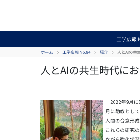
工学広報 N
ホーム
工学広報 No.84
紹介
人とAIの
人とAIの共生時代に
2022年9月
月に助教として
人間の合意形成
これらの研究の
ながら強化学習