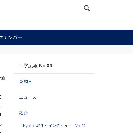
サ
詳
検索
イ
細
ト
検
を
索
検
索
クナンバー
ナ
工学広報 No.84
ビ
ゲ
世堯
巻頭言
ー
シ
ョ
0
ニュース
ン
と
紹介
は
し
Kyoto iUP生へインタビュー Vol.11
ー