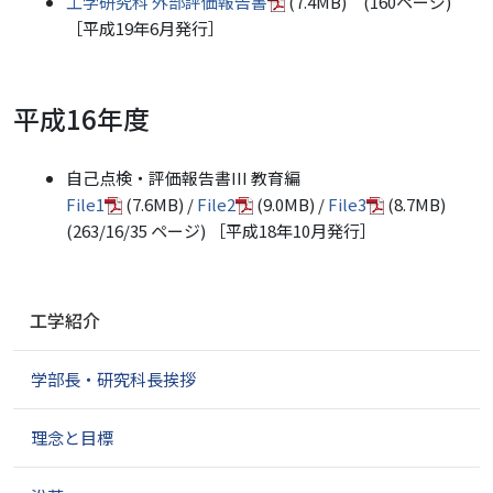
工学研究科 外部評価報告書
(7.4MB) (160ページ)
［平成19年6月発行］
平成16年度
自己点検・評価報告書III 教育編
File1
(7.6MB) /
File2
(9.0MB) /
File3
(8.7MB)
(263/16/35 ページ) ［平成18年10月発行］
ナ
工学紹介
ビ
ゲ
学部長・研究科長挨拶
ー
シ
ョ
理念と目標
ン