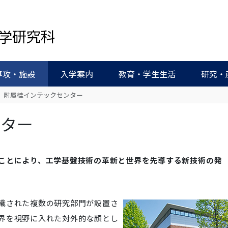
専攻・施設
入学案内
教育・学生生活
研究・
附属桂インテックセンター
ンター
ことにより、工学基盤技術の革新と世界を先導する新技術の発
織された複数の研究部門が設置さ
界を視野に入れた対外的な顔とし