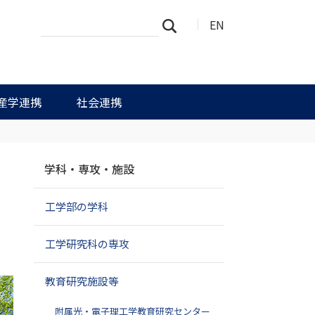
サ
詳
EN
検索
イ
細
ト
検
を
索
検
索
産学連携
社会連携
ナ
学科・専攻・施設
ビ
ゲ
工学部の学科
ー
シ
ョ
工学研究科の専攻
ン
教育研究施設等
附属光・電子理工学教育研究センター