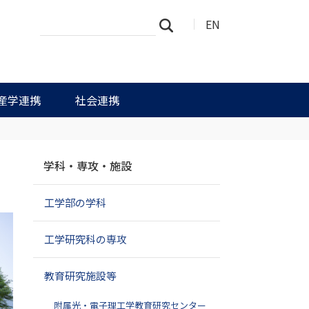
サ
詳
EN
検索
イ
細
ト
検
を
索
検
索
産学連携
社会連携
ナ
学科・専攻・施設
ビ
ゲ
工学部の学科
ー
シ
ョ
工学研究科の専攻
ン
教育研究施設等
附属光・電子理工学教育研究センター