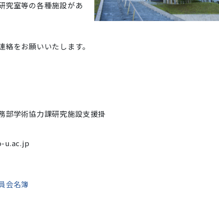
研究室等の各種施設があ
。
連絡をお願いいたします。
務部学術協力課研究施設支援掛
-u.ac.jp
員会名簿