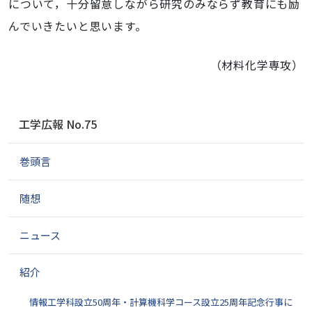
について，十分留意しながら研究のみならず教育にも励
んでいきたいと思います。
（材料化学専攻）
ナ
工学広報 No.75
ビ
ゲ
巻頭言
ー
シ
ョ
随想
ン
ニュース
紹介
情報工学科設立50周年・計算機科学コース設立25周年記念行事に