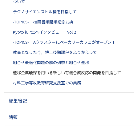
ついて
テクノサイエンスヒル桂を目指して
-TOPICS- 桂図書館開館記念式典
Kyoto iUP生へインタビュー Vol.2
-TOPICS- Aクラスターにベーカリーカフェがオープン！
教員となった今，博士後期課程をふりかえって
組合せ最適化問題の解の列挙と組合せ遷移
遷移金属触媒を用いる新しい有機合成反応の開発を目指して
材料工学専攻教育研究支援室での業務
編集後記
諸報