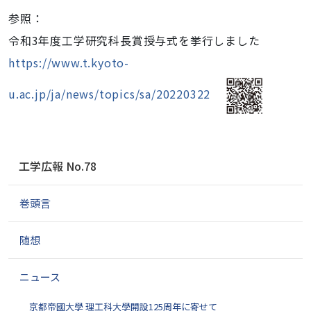
参照：
令和3年度工学研究科長賞授与式を挙行しました
https://www.t.kyoto-
u.ac.jp/ja/news/topics/sa/20220322
ナ
工学広報 No.78
ビ
ゲ
巻頭言
ー
シ
ョ
随想
ン
ニュース
京都帝國大學 理工科大學開設125周年に寄せて