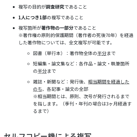
複写の目的が
調査研究
であること
1人につき1部
の複写であること
複写箇所が
著作物の一部分
であること
※著作権の原則的保護期間（著作者の死後70年）を経過
した著作物については、全文複写が可能です。
図書（単行本）：著作物全体の
半分
まで
短編集・論文集など：各作品・論文・執筆箇所
の
半分
まで
雑誌・新聞など：発行後、
相当期間を経過した
のち
、各記事・論文の全部
※相当期間とは、原則、次号が発行されるまで
を指します。（季刊・年刊の場合は3ヶ月経過す
るまで）
セルフコピー機による複写