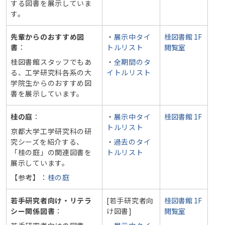
する図書を展示していま
す。
先輩からのおすすめ図
・
展示中タイ
桂図書館 1F
書
：
トルリスト
閲覧室
桂図書館スタッフでもあ
・
全期間のタ
る、工学研究科各系の大
イトルリスト
学院生からのおすすめ図
書を展示しています。
桂の庭
：
・
展示中タイ
桂図書館 1F
トルリスト
京都大学工学研究科の研
究シーズを紹介する、
・
過去のタイ
「桂の庭」の関連図書を
トルリスト
展示しています。
【参考】：
桂の庭
若手研究者向け・リテラ
[若手研究者向
桂図書館 1F
シー関係図書
：
け図書]
閲覧室