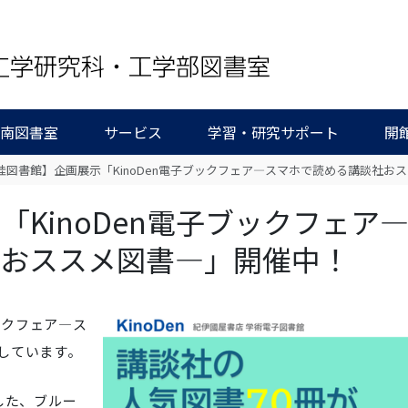
/南図書室
サービス
学習・研究サポート
開
桂図書館】企画展示「KinoDen電子ブックフェア―スマホで読める講談社お
KinoDen電子ブックフェア
社おススメ図書―」開催中！
ックフェア―ス
しています。
した、ブルー