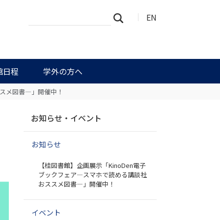
サ
詳
EN
検索
イ
細
ト
検
を
索
検
索
館日程
学外の方へ
ススメ図書―」開催中！
ナ
―
お知らせ・イベント
ビ
ゲ
お知らせ
ー
シ
【桂図書館】企画展示「KinoDen電子
ョ
ブックフェア―スマホで読める講談社
ン
おススメ図書―」開催中！
イベント