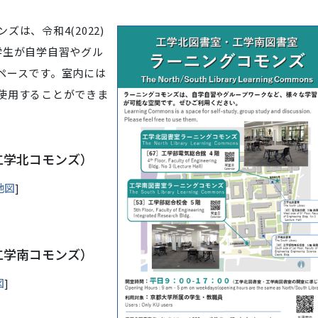
は、令和4(2022)
学生が自学自習やグル
ペースです。室内には
使用することができま
工学北コモンズ）
地図
]
工学南コモンズ）
図
]