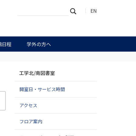
サ
詳
EN
検索
イ
細
ト
検
を
索
検
索
館日程
学外の方へ
ナ
工学北/南図書室
ビ
ゲ
開室日・サービス時間
ー
シ
ョ
アクセス
ン
フロア案内