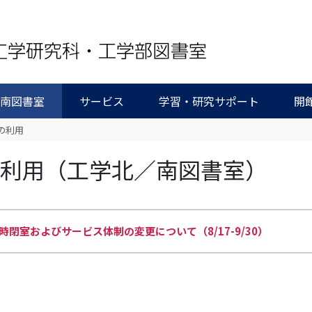
/南図書室
サービス
学習・研究サポート
開
の利用
の利用（工学北／南図書室）
閉室およびサービス体制の変更について（8/17-9/30）