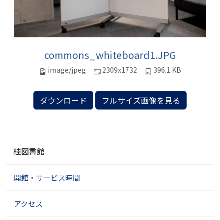
commons_whiteboard1.JPG
image/jpeg
2309x1732
396.1 KB
ダウンロード
フルサイズ画像を見る
ナ
桂図書館
ビ
ゲ
開館・サービス時間
ー
シ
ョ
アクセス
ン