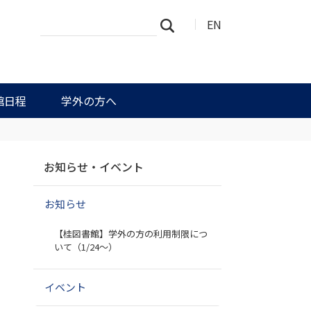
サ
詳
EN
検索
イ
細
ト
検
を
索
検
索
館日程
学外の方へ
ナ
）
お知らせ・イベント
ビ
ゲ
お知らせ
ー
シ
【桂図書館】学外の方の利用制限につ
ョ
いて（1/24～）
ン
イベント