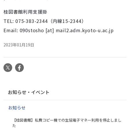
桂図書館利用支援掛
TEL: 075-383-2344（内線15-2344）
Email: 090stosho [at] mail2.adm.kyoto-u.ac.jp
2023年01月19日
X
Facebook
ナ
お知らせ・イベント
ビ
ゲ
お知らせ
ー
シ
【桂図書館】私費コピー機での生協電子マネー利用を停止しまし
ョ
た
ン