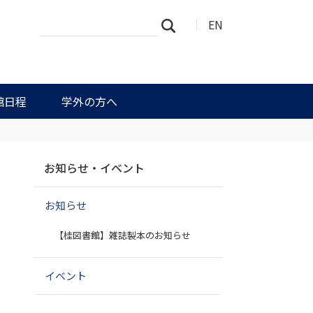
サ
詳
EN
検索
イ
細
ト
検
を
索
検
索
館日程
学外の方へ
ナ
お知らせ・イベント
ビ
ゲ
お知らせ
ー
シ
【桂図書館】雑誌製本のお知らせ
ョ
ン
イベント