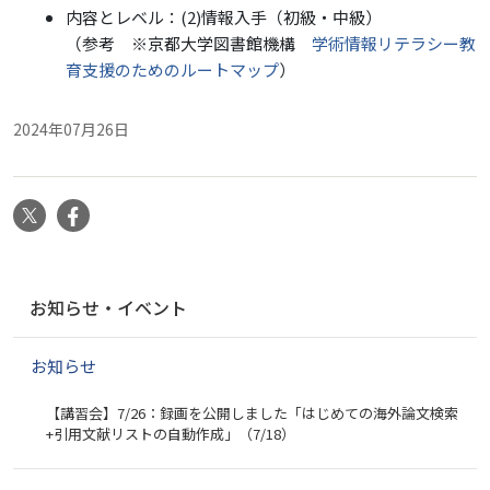
内容とレベル：(2)情報入手（初級・中級）
（参考 ※京都大学図書館機構
学術情報リテラシー教
育支援のためのルートマップ
）
2024年07月26日
X
Facebook
ナ
お知らせ・イベント
ビ
ゲ
お知らせ
ー
シ
【講習会】7/26：録画を公開しました「はじめての海外論文検索
ョ
+引用文献リストの自動作成」（7/18）
ン