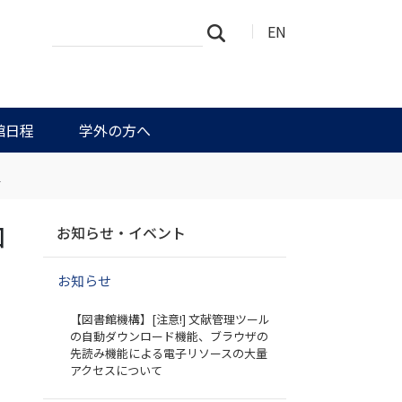
サ
詳
EN
検索
イ
細
ト
検
を
索
検
索
館日程
学外の方へ
て
ナ
ロ
お知らせ・イベント
ビ
ゲ
お知らせ
ー
シ
【図書館機構】[注意!] 文献管理ツール
ョ
の自動ダウンロード機能、ブラウザの
ン
先読み機能による電子リソースの大量
アクセスについて