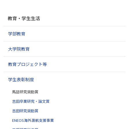
ナ
教育・学生生活
ビ
ゲ
学部教育
ー
シ
ョ
大学院教育
ン
教育プロジェクト等
学生表彰制度
馬詰研究奨励賞
吉田卒業研究・論文賞
吉田研究奨励賞
ENEOS海外渡航支援事業